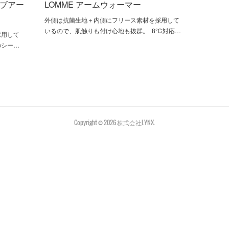
ィブアー
LOMME アームウォーマー
外側は抗菌生地＋内側にフリース素材を採用して
いるので、肌触りも付け心地も抜群。 8℃対応…
採用して
のシー…
Copyright ©
2026
株式会社LYNX
.